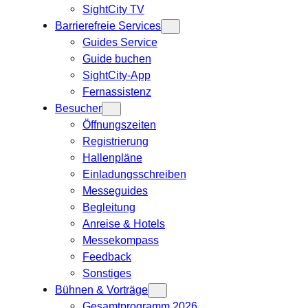
SightCity TV
Barrierefreie Services
Guides Service
Guide buchen
SightCity-App
Fernassistenz
Besucher
Öffnungszeiten
Registrierung
Hallenpläne
Einladungsschreiben
Messeguides
Begleitung
Anreise & Hotels
Messekompass
Feedback
Sonstiges
Bühnen & Vorträge
Gesamtprogramm 2026