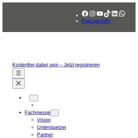
Facebook
Instagram
YouTube
TikTok
LinkedIn
What
Podcast (DE)
Kostenfrei dabei sein – Jetzt registrieren
Fachmesse
Vision
Unterstuetzer
Partner