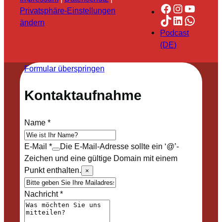
Facebook
Instagra
YouTu
Privatsphäre-Einstellungen
TikTok
LinkedIn
Whats
ändern
Podcast
(DE)
Formular überspringen
Kontaktaufnahme
Name
*
E-Mail
*
Die E-Mail-Adresse sollte ein ‘@’-
Zeichen und eine gültige Domain mit einem
Punkt enthalten.
×
Nachricht
*