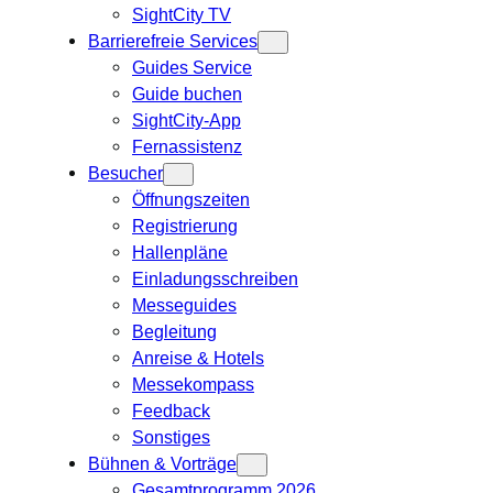
SightCity TV
Barrierefreie Services
Guides Service
Guide buchen
SightCity-App
Fernassistenz
Besucher
Öffnungszeiten
Registrierung
Hallenpläne
Einladungsschreiben
Messeguides
Begleitung
Anreise & Hotels
Messekompass
Feedback
Sonstiges
Bühnen & Vorträge
Gesamtprogramm 2026