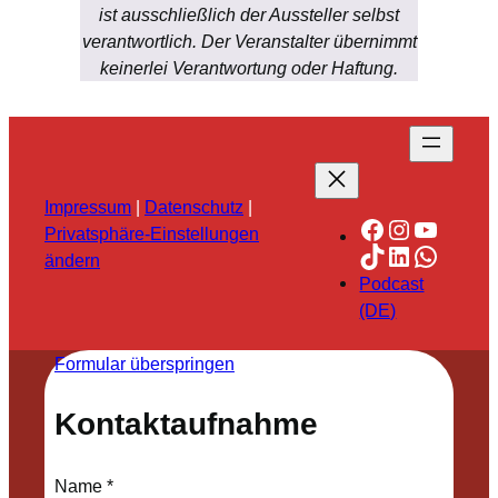
ist ausschließlich der Aussteller selbst
verantwortlich. Der Veranstalter übernimmt
keinerlei Verantwortung oder Haftung.
Impressum
|
Datenschutz
|
Facebook
Instagra
YouTu
Privatsphäre-Einstellungen
TikTok
LinkedIn
Whats
ändern
Podcast
(DE)
Formular überspringen
Kontaktaufnahme
Name
*