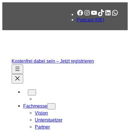
Facebook
Instagram
YouTube
TikTok
LinkedIn
What
Podcast (DE)
Kostenfrei dabei sein – Jetzt registrieren
Fachmesse
Vision
Unterstuetzer
Partner