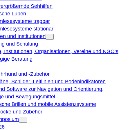
vergrößernde Sehhilfen
ische Lupen
rmlesesysteme tragbar
rmlesesysteme stationär
en und Institutionen
ng und Schulung
, Institutionen, Organisationen, Vereine und NGO’s
gige Beratung
ührhund und -Zubehör
läne, Schilder, Leitlinien und Bodenindikatoren
nd Software zur Navigation und Orientierung,
e und Bewegungsmittel
ische Brillen und mobile Assistenzsysteme
töcke und Zubehör
ymposium
26