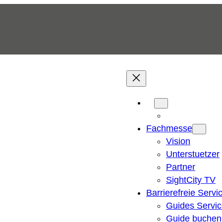
Fachmesse
Vision
Unterstuetzer
Partner
SightCity TV
Barrierefreie Servi
Guides Servi
Guide buchen