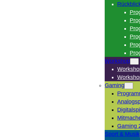
Rückblic
Pro
Pro
Pro
Pro
Pro
Pro
Workshop
Worksho
Worksho
Gaming
Program
Analogsp
Digitalsp
Mitmach
Gaming 
Sport & Musik