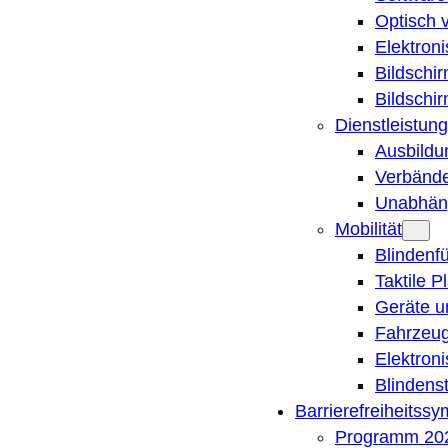
Optisch 
Elektron
Bildschi
Bildschi
Dienstleistung
Ausbildu
Verbände
Unabhän
Mobilität
Blindenf
Taktile P
Geräte u
Fahrzeug
Elektron
Blindens
Barrierefreiheitss
Programm 20