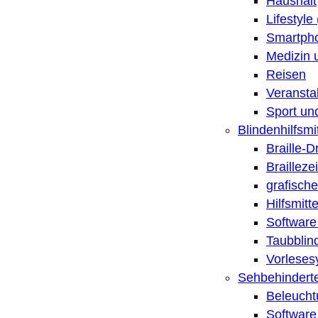
Haushalt
Lifestyle
Smartpho
Medizin 
Reisen
Veransta
Sport un
Blindenhilfsmit
Braille-
Brailleze
grafische
Hilfsmitt
Software 
Taubblin
Vorleses
Sehbehinderte
Beleucht
Software