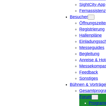
SightCity-App
Fernassistenz
Besucher
Öffnungszeite
Registrierung
Hallenpläne
Einladungssc
Messeguides
Begleitung
Anreise & Hot
Messekompa
Feedback
Sonstiges
Bühnen & Vorträge
Gesamtprogr
Forum
Program