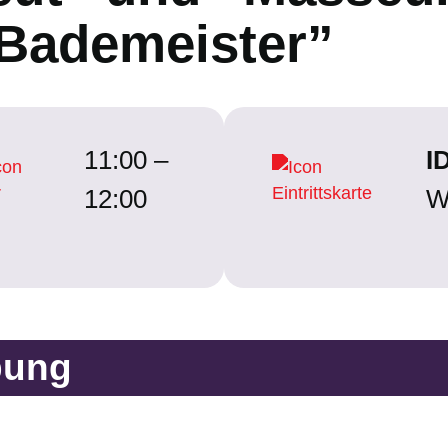
 Bademeister”
11:00 –
I
12:00
W
bung