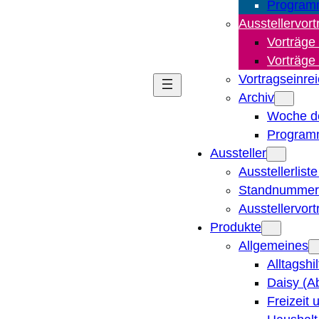
Program
Ausstellervort
Vorträge
Vorträge
Vortragseinre
Archiv
Woche d
Program
Aussteller
Ausstellerlist
Standnummern
Ausstellervor
Produkte
Allgemeines
Alltagshi
Daisy (A
Freizeit