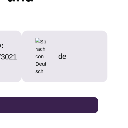
D:
de
3021