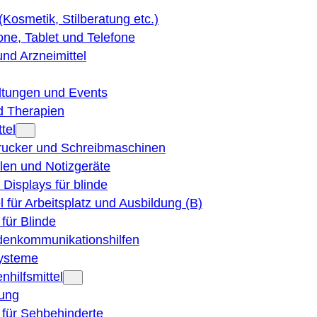
 (Kosmetik, Stilberatung etc.)
ne, Tablet und Telefone
und Arzneimittel
ltungen und Events
d Therapien
tel
Drucker und Schreibmaschinen
ilen und Notizgeräte
 Displays für blinde
el für Arbeitsplatz und Ausbildung (B)
für Blinde
denkommunikationshilfen
ysteme
nhilfsmittel
ung
 für Sehbehinderte