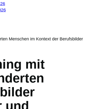
026
026
erten Menschen im Kontext der Berufsbilder
ning mit
nderten
bilder
r und