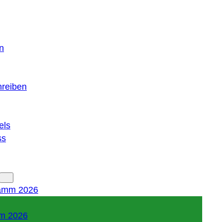
n
hreiben
els
ss
amm 2026
m 2026