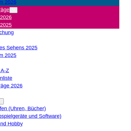
m 2026
räge
 2026
 2025
ichung
es Sehens 2025
m 2025
e A-Z
liste
träge 2026
lfen (Uhren, Bücher)
bspielgeräte und Software)
 und Hobby