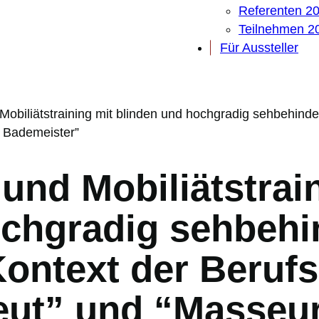
Referenten 2
Teilnehmen 2
Für Aussteller
 Mobiliätstraining mit blinden und hochgradig sehbehind
r Bademeister”
 und Mobiliätstrai
ochgradig sehbehi
ontext der Berufs
eut” und “Masseu