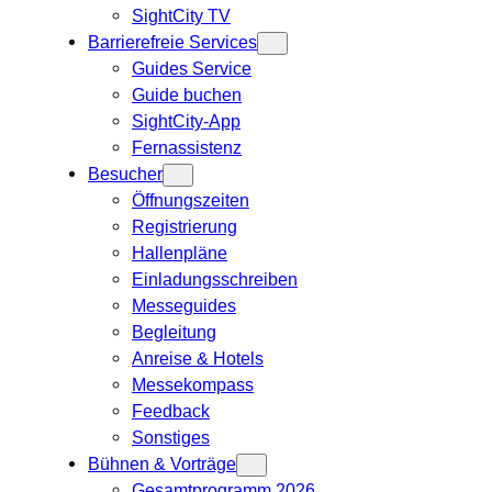
SightCity TV
Barrierefreie Services
Guides Service
Guide buchen
SightCity-App
Fernassistenz
Besucher
Öffnungszeiten
Registrierung
Hallenpläne
Einladungsschreiben
Messeguides
Begleitung
Anreise & Hotels
Messekompass
Feedback
Sonstiges
Bühnen & Vorträge
Gesamtprogramm 2026