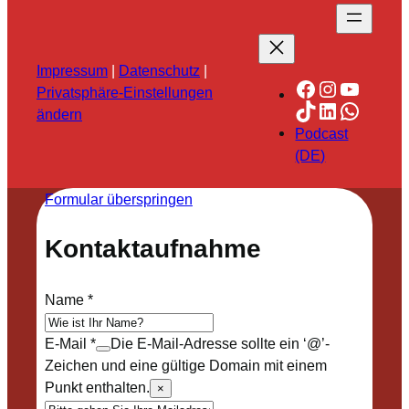
Impressum
|
Datenschutz
|
Facebook
Instagra
YouTu
Privatsphäre-Einstellungen
TikTok
LinkedIn
Whats
ändern
Podcast
(DE)
Formular überspringen
Kontaktaufnahme
Name
*
E-Mail
*
Die E-Mail-Adresse sollte ein ‘@’-
Zeichen und eine gültige Domain mit einem
Punkt enthalten.
×