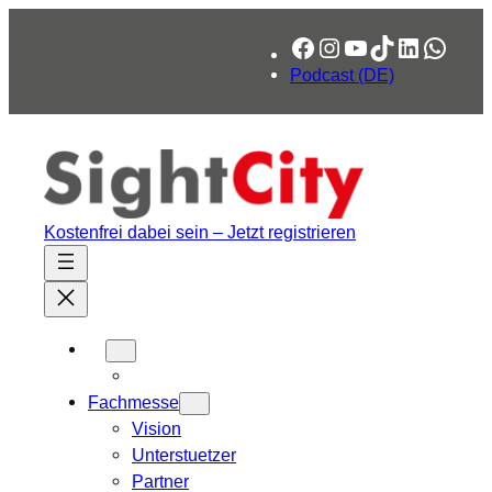
Facebook
Instagram
YouTube
TikTok
LinkedIn
What
Podcast (DE)
Kostenfrei dabei sein – Jetzt registrieren
Fachmesse
Vision
Unterstuetzer
Partner