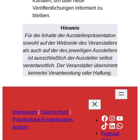
Kanälen, um über neue
Veröffentlichungen informiert zu
bleiben.
Hinweis
Für die Inhalte der Ausstellerpräsentation
sowohl auf der Webseite des Veranstalters
als auch auf der des jeweiligen Ausstellers
ist ausschließlich der Aussteller selbst
verantwortlich. Der Veranstalter übernimmt
keinerlei Verantwortung oder Haftung.
Impressum
|
Datenschutz
|
Facebook
Instagra
YouTu
Privatsphäre-Einstellungen
TikTok
LinkedIn
Whats
ändern
Podcast