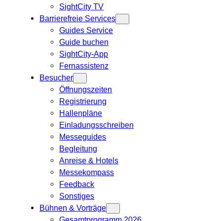
SightCity TV
Barrierefreie Services
Guides Service
Guide buchen
SightCity-App
Fernassistenz
Besucher
Öffnungszeiten
Registrierung
Hallenpläne
Einladungsschreiben
Messeguides
Begleitung
Anreise & Hotels
Messekompass
Feedback
Sonstiges
Bühnen & Vorträge
Gesamtprogramm 2026