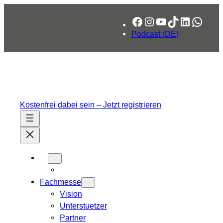
Facebook
Instagram
YouTube
TikTok
LinkedIn
What
Podcast (DE)
Kostenfrei dabei sein – Jetzt registrieren
Fachmesse
Vision
Unterstuetzer
Partner