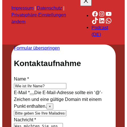
Impressum
|
Datenschutz
|
Facebook
Instagra
YouTu
Privatsphäre-Einstellungen
TikTok
LinkedIn
Whats
ändern
Podcast
(DE)
Formular überspringen
Kontaktaufnahme
Name
*
E-Mail
*
Die E-Mail-Adresse sollte ein ‘@’-
Zeichen und eine gültige Domain mit einem
Punkt enthalten.
×
Nachricht
*