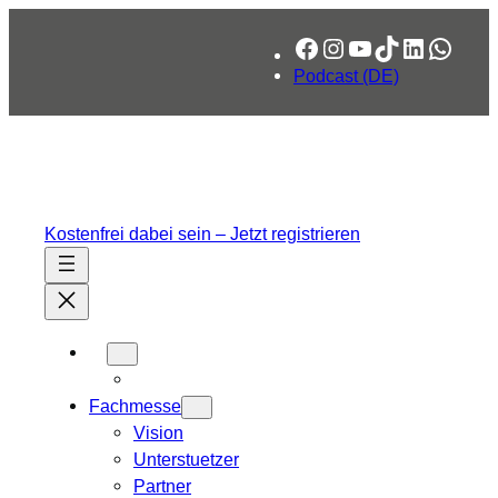
Facebook
Instagram
YouTube
TikTok
LinkedIn
What
Podcast (DE)
Kostenfrei dabei sein – Jetzt registrieren
Fachmesse
Vision
Unterstuetzer
Partner