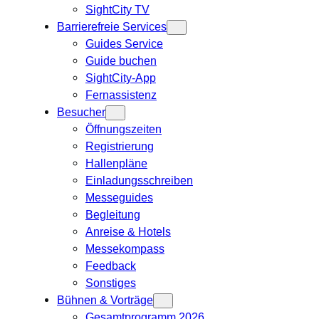
SightCity TV
Barrierefreie Services
Guides Service
Guide buchen
SightCity-App
Fernassistenz
Besucher
Öffnungszeiten
Registrierung
Hallenpläne
Einladungsschreiben
Messeguides
Begleitung
Anreise & Hotels
Messekompass
Feedback
Sonstiges
Bühnen & Vorträge
Gesamtprogramm 2026