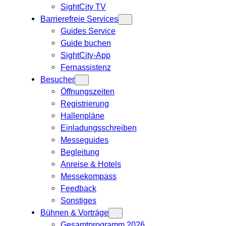
SightCity TV
Barrierefreie Services
Guides Service
Guide buchen
SightCity-App
Fernassistenz
Besucher
Öffnungszeiten
Registrierung
Hallenpläne
Einladungsschreiben
Messeguides
Begleitung
Anreise & Hotels
Messekompass
Feedback
Sonstiges
Bühnen & Vorträge
Gesamtprogramm 2026