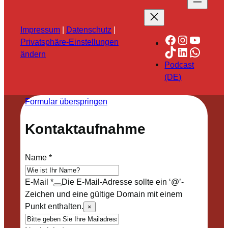
Impressum
|
Datenschutz
|
Facebook
Instagra
YouTu
Privatsphäre-Einstellungen
TikTok
LinkedIn
Whats
ändern
Podcast
(DE)
Formular überspringen
Kontaktaufnahme
Name
*
E-Mail
*
Die E-Mail-Adresse sollte ein ‘@’-
Zeichen und eine gültige Domain mit einem
Punkt enthalten.
×