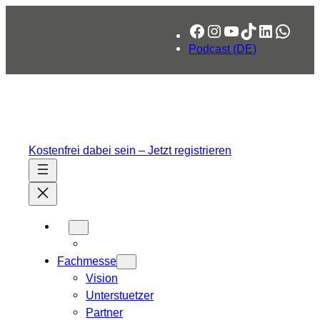
Facebook
Instagram
YouTube
TikTok
LinkedIn
What
Podcast (DE)
Kostenfrei dabei sein – Jetzt registrieren
Fachmesse
Vision
Unterstuetzer
Partner