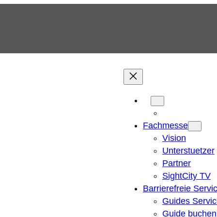
Fachmesse
Vision
Unterstuetzer
Partner
SightCity TV
Barrierefreie Servi
Guides Servi
Guide buchen