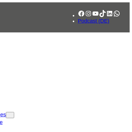
Facebook
Instagram
YouTube
TikTok
LinkedIn
What
Podcast (DE)
ces
ce