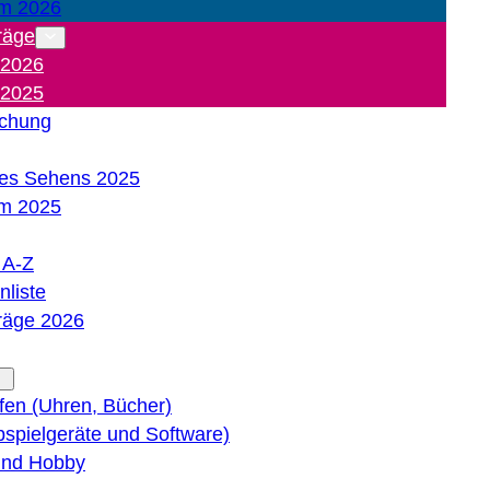
m 2026
räge
 2026
 2025
ichung
es Sehens 2025
m 2025
e A-Z
liste
träge 2026
lfen (Uhren, Bücher)
bspielgeräte und Software)
 und Hobby