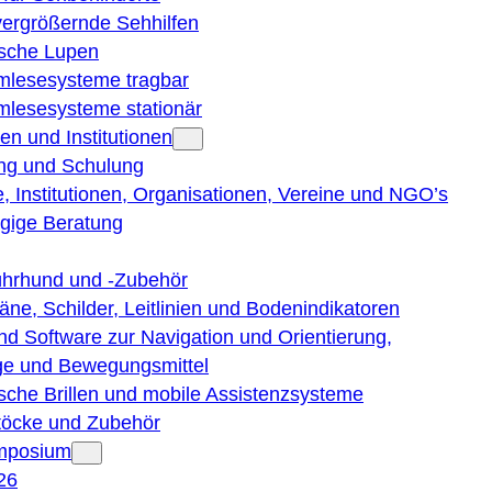
vergrößernde Sehhilfen
ische Lupen
rmlesesysteme tragbar
rmlesesysteme stationär
en und Institutionen
ng und Schulung
, Institutionen, Organisationen, Vereine und NGO’s
gige Beratung
ührhund und -Zubehör
läne, Schilder, Leitlinien und Bodenindikatoren
nd Software zur Navigation und Orientierung,
e und Bewegungsmittel
ische Brillen und mobile Assistenzsysteme
töcke und Zubehör
ymposium
26