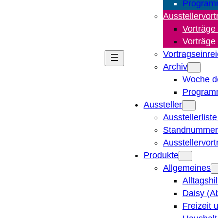
Program
Ausstellervort
Vorträge
Vorträge
Vortragseinre
Archiv
Woche d
Program
Aussteller
Ausstellerlist
Standnummern
Ausstellervor
Produkte
Allgemeines
Alltagshi
Daisy (A
Freizeit