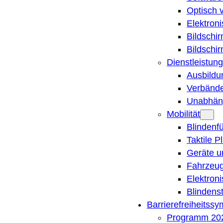
Optisch 
Elektron
Bildschi
Bildschi
Dienstleistung
Ausbildu
Verbände
Unabhän
Mobilität
Blindenf
Taktile P
Geräte u
Fahrzeug
Elektron
Blindens
Barrierefreiheitss
Programm 20