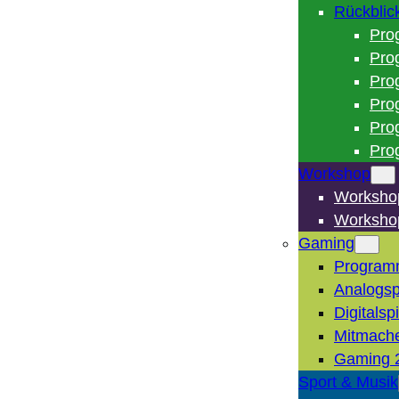
Rückblic
Pro
Pro
Pro
Pro
Pro
Pro
Workshop
Worksho
Worksho
Gaming
Program
Analogsp
Digitalsp
Mitmach
Gaming 
Sport & Musik