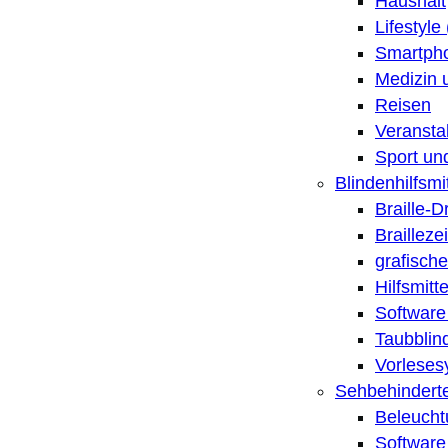
Haushalt
Lifestyle
Smartpho
Medizin 
Reisen
Veransta
Sport un
Blindenhilfsmit
Braille-
Brailleze
grafische
Hilfsmitt
Software 
Taubblin
Vorleses
Sehbehinderte
Beleucht
Software