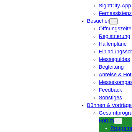
SightCity-App
Fernassistenz
Besucher
Öffnungszeite
Registrierung
Hallenpläne
Einladungssc
Messeguides
Begleitung
Anreise & Hot
Messekompa
Feedback
Sonstiges
Bühnen & Vorträge
Gesamtprogr
Forum
Program