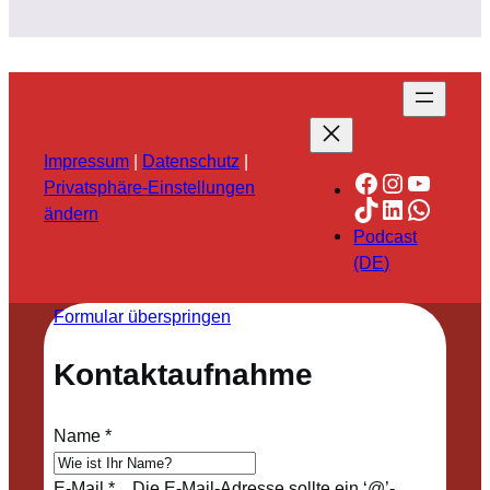
Impressum
|
Datenschutz
|
Facebook
Instagra
YouTu
Privatsphäre-Einstellungen
TikTok
LinkedIn
Whats
ändern
Podcast
(DE)
Formular überspringen
Kontaktaufnahme
Name
*
E-Mail
*
Die E-Mail-Adresse sollte ein ‘@’-