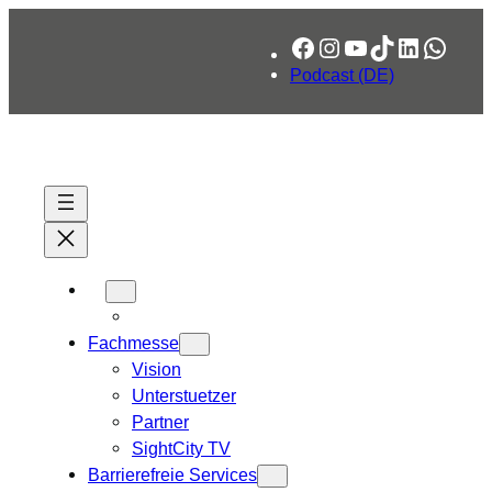
Zum
Facebook
Instagram
YouTube
TikTok
LinkedIn
What
Inhalt
springen
Podcast (DE)
Fachmesse
Vision
Unterstuetzer
Partner
SightCity TV
Barrierefreie Services