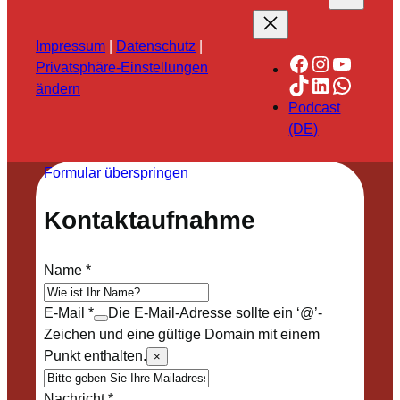
Impressum
|
Datenschutz
|
Facebook
Instagra
YouTu
Privatsphäre-Einstellungen
TikTok
LinkedIn
Whats
ändern
Podcast
(DE)
Formular überspringen
Kontaktaufnahme
Name
*
E-Mail
*
Die E-Mail-Adresse sollte ein ‘@’-
Zeichen und eine gültige Domain mit einem
Punkt enthalten.
×
Nachricht
*