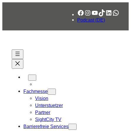
Zum
Facebook
Instagram
YouTube
TikTok
LinkedIn
What
Inhalt
springen
Podcast (DE)
Fachmesse
Vision
Unterstuetzer
Partner
SightCity TV
Barrierefreie Services