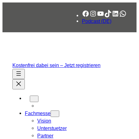
Zum
Facebook
Instagram
YouTube
TikTok
LinkedIn
What
Inhalt
springen
Podcast (DE)
Kostenfrei dabei sein – Jetzt registrieren
Fachmesse
Vision
Unterstuetzer
Partner