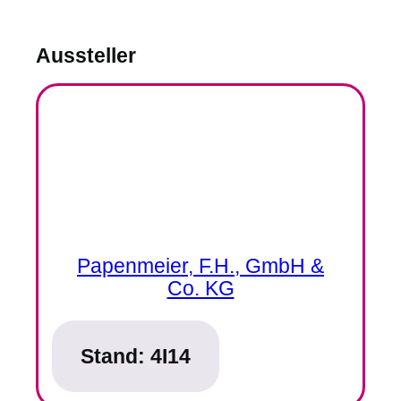
Aussteller
Papenmeier, F.H., GmbH &
Co. KG
Stand:
4I14