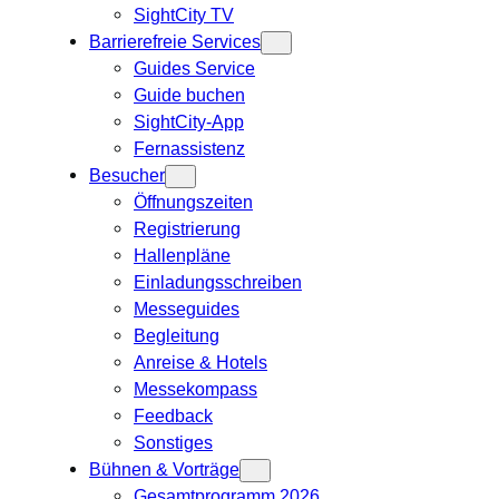
SightCity TV
Barrierefreie Services
Guides Service
Guide buchen
SightCity-App
Fernassistenz
Besucher
Öffnungszeiten
Registrierung
Hallenpläne
Einladungsschreiben
Messeguides
Begleitung
Anreise & Hotels
Messekompass
Feedback
Sonstiges
Bühnen & Vorträge
Gesamtprogramm 2026