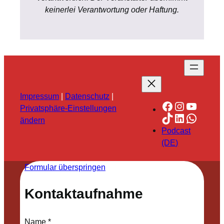
keinerlei Verantwortung oder Haftung.
Impressum
|
Datenschutz
|
Facebook
Instagra
YouTu
Privatsphäre-Einstellungen
TikTok
LinkedIn
Whats
ändern
Podcast
(DE)
Formular überspringen
Kontaktaufnahme
Name
*