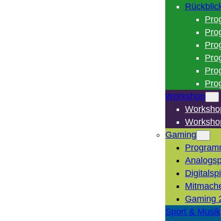
Rückblic
Pro
Pro
Pro
Pro
Pro
Pro
Workshop
Worksho
Worksho
Gaming
Program
Analogsp
Digitalsp
Mitmach
Gaming 
Sport & Musik