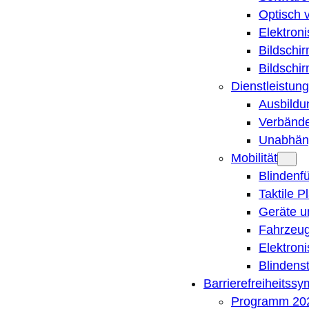
Optisch 
Elektron
Bildschi
Bildschi
Dienstleistung
Ausbildu
Verbände
Unabhän
Mobilität
Blindenf
Taktile P
Geräte u
Fahrzeug
Elektron
Blindens
Barrierefreiheitss
Programm 20