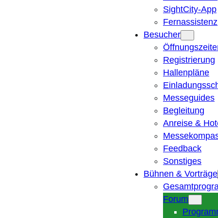
SightCity-App
Fernassistenz
Besucher
Öffnungszeite
Registrierung
Hallenpläne
Einladungssc
Messeguides
Begleitung
Anreise & Hot
Messekompa
Feedback
Sonstiges
Bühnen & Vorträge
Gesamtprogr
Forum
Program