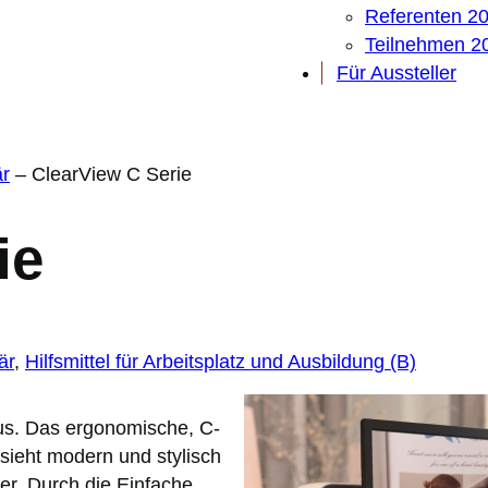
Referenten 2
Teilnehmen 2
Für Aussteller
är
–
ClearView C Serie
ie
är
, 
Hilfsmittel für Arbeitsplatz und Ausbildung (B)
us. Das ergonomische, C-
 sieht modern und stylisch
er. Durch die Einfache