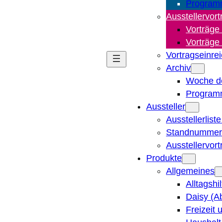
Program
Ausstellervort
Vorträge
Vorträge
Vortragseinre
Archiv
Woche d
Program
Aussteller
Ausstellerlist
Standnummern
Ausstellervor
Produkte
Allgemeines
Alltagshi
Daisy (A
Freizeit