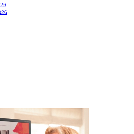
026
026