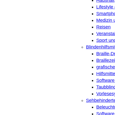
Haushalt
Lifestyle
Smartpho
Medizin 
Reisen
Veransta
Sport un
Blindenhilfsmit
Braille-
Brailleze
grafische
Hilfsmitt
Software 
Taubblin
Vorleses
Sehbehinderte
Beleucht
Software