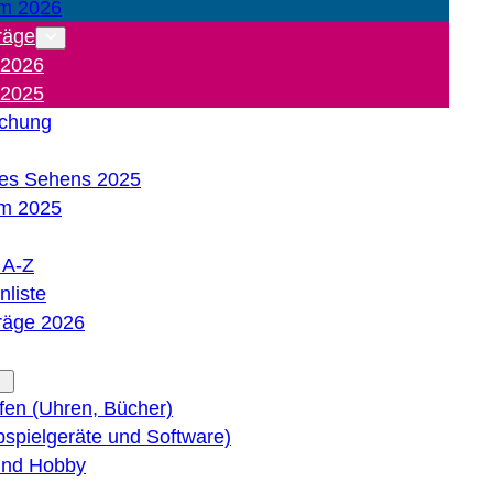
m 2026
räge
 2026
 2025
ichung
es Sehens 2025
m 2025
e A-Z
liste
träge 2026
lfen (Uhren, Bücher)
bspielgeräte und Software)
 und Hobby