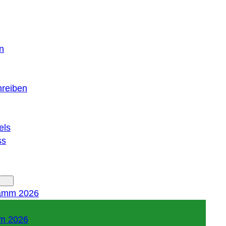
n
hreiben
els
ss
amm 2026
m 2026