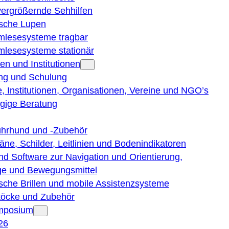
vergrößernde Sehhilfen
ische Lupen
rmlesesysteme tragbar
rmlesesysteme stationär
en und Institutionen
ng und Schulung
, Institutionen, Organisationen, Vereine und NGO’s
gige Beratung
ührhund und -Zubehör
läne, Schilder, Leitlinien und Bodenindikatoren
nd Software zur Navigation und Orientierung,
e und Bewegungsmittel
ische Brillen und mobile Assistenzsysteme
töcke und Zubehör
ymposium
26