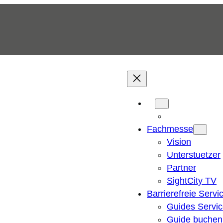
Fachmesse
Vision
Unterstuetzer
Partner
SightCity TV
Barrierefreie Servi
Guides Servi
Guide buchen