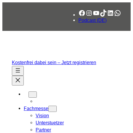
Zum
Facebook
Instagram
YouTube
TikTok
LinkedIn
What
Inhalt
springen
Podcast (DE)
Kostenfrei dabei sein – Jetzt registrieren
Fachmesse
Vision
Unterstuetzer
Partner