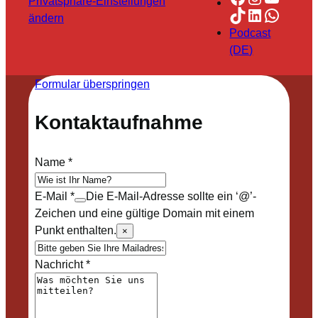
Privatsphäre-Einstellungen
TikTok
LinkedIn
Whats
ändern
Podcast
(DE)
Formular überspringen
Kontaktaufnahme
Name
*
E-Mail
*
Die E-Mail-Adresse sollte ein ‘@’-
Zeichen und eine gültige Domain mit einem
Punkt enthalten.
×
Nachricht
*