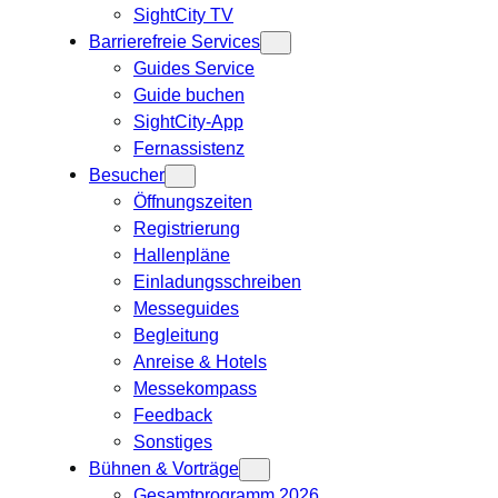
SightCity TV
Barrierefreie Services
Guides Service
Guide buchen
SightCity-App
Fernassistenz
Besucher
Öffnungszeiten
Registrierung
Hallenpläne
Einladungsschreiben
Messeguides
Begleitung
Anreise & Hotels
Messekompass
Feedback
Sonstiges
Bühnen & Vorträge
Gesamtprogramm 2026