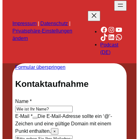
Impressum
|
Datenschutz
|
Facebook
Instagra
YouTu
Privatsphäre-Einstellungen
TikTok
LinkedIn
Whats
ändern
Podcast
(DE)
Formular überspringen
Kontaktaufnahme
Name
*
E-Mail
*
Die E-Mail-Adresse sollte ein ‘@’-
Zeichen und eine gültige Domain mit einem
Punkt enthalten.
×