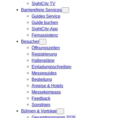
SightCity TV
Barrierefreie Services
Guides Service
Guide buchen
SightCity-App
Fernassistenz
Besucher
Öffnungszeiten
Registrierung
Hallenpläne
Einladungsschreiben
Messeguides
Begleitung
Anreise & Hotels
Messekompass
Feedback
Sonstiges
Bühnen & Vorträge
Gesamtprogramm 2026