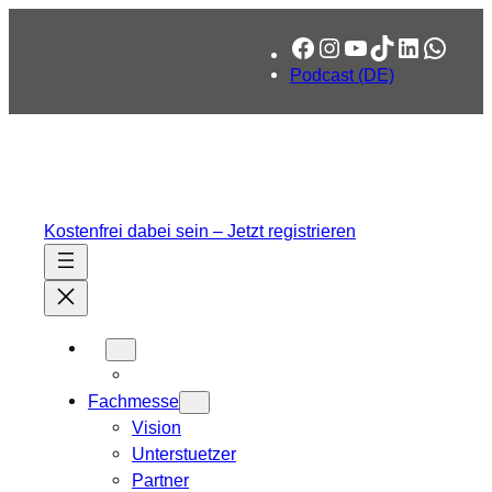
Zum
Facebook
Instagram
YouTube
TikTok
LinkedIn
What
Inhalt
springen
Podcast (DE)
Kostenfrei dabei sein – Jetzt registrieren
Fachmesse
Vision
Unterstuetzer
Partner