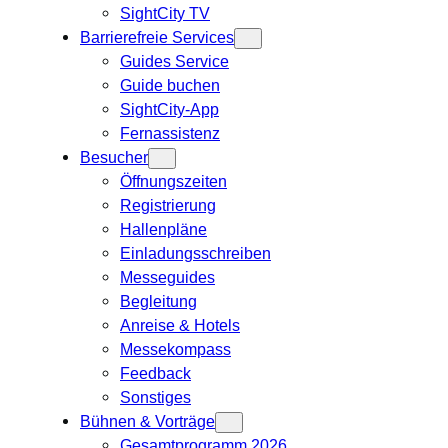
SightCity TV
Barrierefreie Services
Guides Service
Guide buchen
SightCity-App
Fernassistenz
Besucher
Öffnungszeiten
Registrierung
Hallenpläne
Einladungsschreiben
Messeguides
Begleitung
Anreise & Hotels
Messekompass
Feedback
Sonstiges
Bühnen & Vorträge
Gesamtprogramm 2026