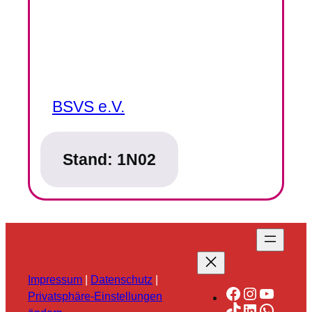
BSVS e.V.
Stand:
1N02
Impressum
|
Datenschutz
|
Facebook
Instagra
YouTu
Privatsphäre-Einstellungen
TikTok
LinkedIn
Whats