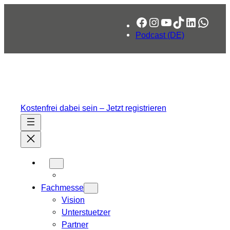
Zum
Facebook
Instagram
YouTube
TikTok
LinkedIn
What
Inhalt
springen
Podcast (DE)
Kostenfrei dabei sein – Jetzt registrieren
Fachmesse
Vision
Unterstuetzer
Partner