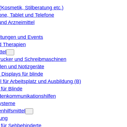
 (Kosmetik, Stilberatung etc.)
ne, Tablet und Telefone
und Arzneimittel
ltungen und Events
d Therapien
tel
Drucker und Schreibmaschinen
ilen und Notizgeräte
 Displays für blinde
el für Arbeitsplatz und Ausbildung (B)
für Blinde
denkommunikationshilfen
ysteme
nhilfsmittel
ung
 für Sehbehinderte