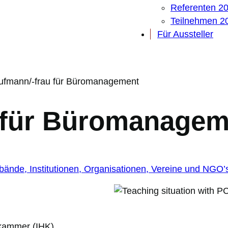
Referenten 2
Teilnehmen 2
Für Aussteller
ufmann/-frau für Büromanagement
 für Büromanagem
bände, Institutionen, Organisationen, Vereine und NGO’
skammer (IHK)