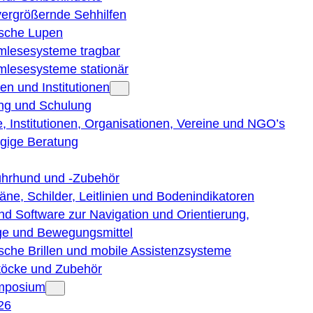
vergrößernde Sehhilfen
ische Lupen
rmlesesysteme tragbar
rmlesesysteme stationär
en und Institutionen
ng und Schulung
, Institutionen, Organisationen, Vereine und NGO’s
gige Beratung
ührhund und -Zubehör
läne, Schilder, Leitlinien und Bodenindikatoren
nd Software zur Navigation und Orientierung,
e und Bewegungsmittel
ische Brillen und mobile Assistenzsysteme
töcke und Zubehör
ymposium
26