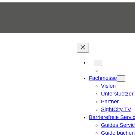
Fachmesse
Vision
Unterstuetzer
Partner
SightCity TV
Barrierefreie Servi
Guides Servi
Guide buchen