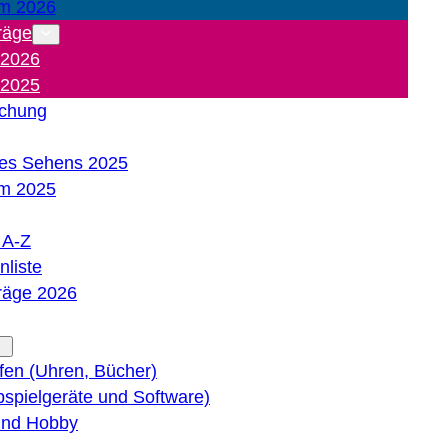
m 2026
räge
 2026
 2025
ichung
es Sehens 2025
m 2025
e A-Z
liste
träge 2026
lfen (Uhren, Bücher)
bspielgeräte und Software)
 und Hobby