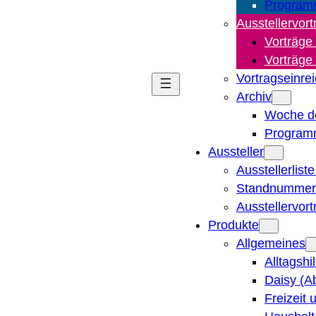
Program
Ausstellervort
Vorträge
Vorträge
Vortragseinre
Archiv
Woche d
Program
Aussteller
Ausstellerlist
Standnummern
Ausstellervor
Produkte
Allgemeines
Alltagshi
Daisy (A
Freizeit