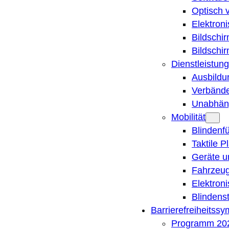
Optisch 
Elektron
Bildschi
Bildschi
Dienstleistung
Ausbildu
Verbände
Unabhän
Mobilität
Blindenf
Taktile P
Geräte u
Fahrzeug
Elektron
Blindens
Barrierefreiheitss
Programm 20