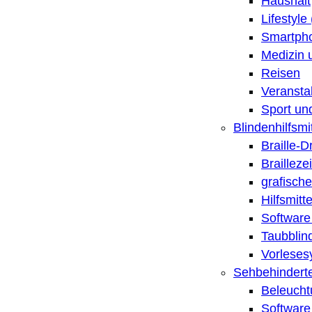
Haushalt
Lifestyle
Smartpho
Medizin 
Reisen
Veransta
Sport un
Blindenhilfsmit
Braille-
Brailleze
grafische
Hilfsmitt
Software 
Taubblin
Vorleses
Sehbehinderte
Beleucht
Software