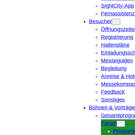
SightCity-App
Fernassistenz
Besucher
Öffnungszeite
Registrierung
Hallenpläne
Einladungssc
Messeguides
Begleitung
Anreise & Hot
Messekompa
Feedback
Sonstiges
Bühnen & Vorträge
Gesamtprogr
Forum
Program