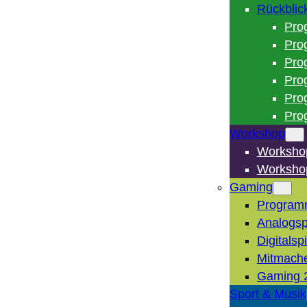
Rückblic
Pro
Pro
Pro
Pro
Pro
Pro
Workshop
Worksho
Worksho
Gaming
Program
Analogsp
Digitalsp
Mitmach
Gaming 
Sport & Musik