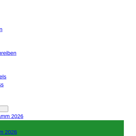
n
hreiben
els
ss
amm 2026
m 2026