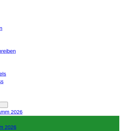
n
hreiben
els
ss
amm 2026
m 2026