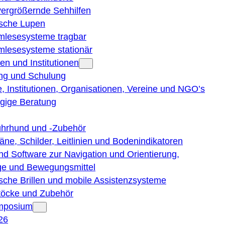
vergrößernde Sehhilfen
ische Lupen
rmlesesysteme tragbar
rmlesesysteme stationär
en und Institutionen
ng und Schulung
, Institutionen, Organisationen, Vereine und NGO’s
gige Beratung
ührhund und -Zubehör
läne, Schilder, Leitlinien und Bodenindikatoren
nd Software zur Navigation und Orientierung,
e und Bewegungsmittel
ische Brillen und mobile Assistenzsysteme
töcke und Zubehör
ymposium
26