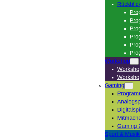
Rückblic
Pro
Pro
Pro
Pro
Pro
Pro
Workshop
Worksho
Worksho
Gaming
Program
Analogsp
Digitalsp
Mitmach
Gaming 
Sport & Musik