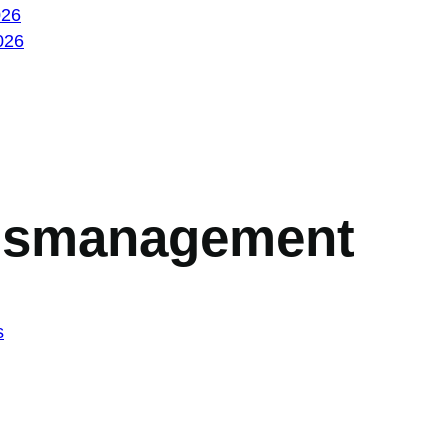
026
026
ungsmanagement
s