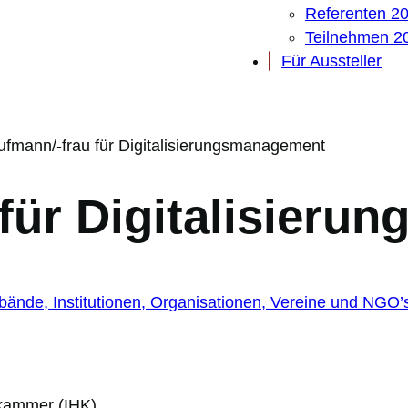
Referenten 2
Teilnehmen 2
Für Aussteller
ufmann/-frau für Digitalisierungsmanagement
für Digitalisier
bände, Institutionen, Organisationen, Vereine und NGO’
skammer (IHK)