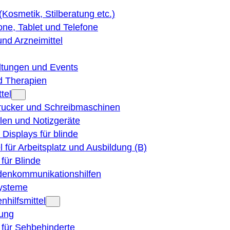
 (Kosmetik, Stilberatung etc.)
ne, Tablet und Telefone
und Arzneimittel
ltungen und Events
d Therapien
tel
Drucker und Schreibmaschinen
ilen und Notizgeräte
 Displays für blinde
el für Arbeitsplatz und Ausbildung (B)
für Blinde
denkommunikationshilfen
ysteme
nhilfsmittel
ung
 für Sehbehinderte