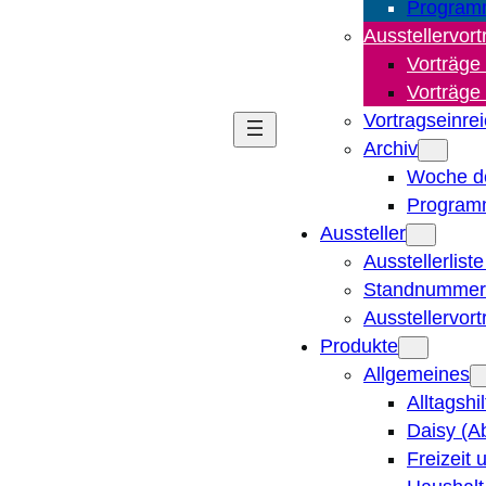
Program
Ausstellervort
Vorträge
Vorträge
Vortragseinre
Archiv
Woche d
Program
Aussteller
Ausstellerlist
Standnummern
Ausstellervor
Produkte
Allgemeines
Alltagshi
Daisy (A
Freizeit