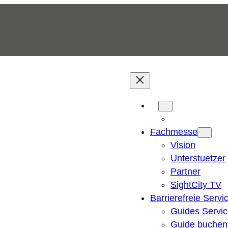
Fachmesse
Vision
Unterstuetzer
Partner
SightCity TV
Barrierefreie Servi
Guides Servi
Guide buchen