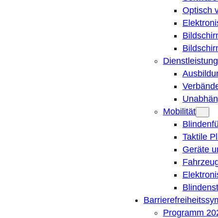
Optisch 
Elektron
Bildschi
Bildschi
Dienstleistung
Ausbildu
Verbände
Unabhän
Mobilität
Blindenf
Taktile P
Geräte u
Fahrzeug
Elektron
Blindens
Barrierefreiheitss
Programm 20