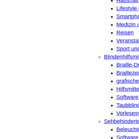
Haushalt
Lifestyle
Smartpho
Medizin 
Reisen
Veransta
Sport un
Blindenhilfsmit
Braille-
Brailleze
grafische
Hilfsmitt
Software 
Taubblin
Vorleses
Sehbehinderte
Beleucht
Software