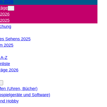
m 2026
räge
 2026
 2025
ichung
es Sehens 2025
m 2025
e A-Z
liste
träge 2026
lfen (Uhren, Bücher)
bspielgeräte und Software)
 und Hobby