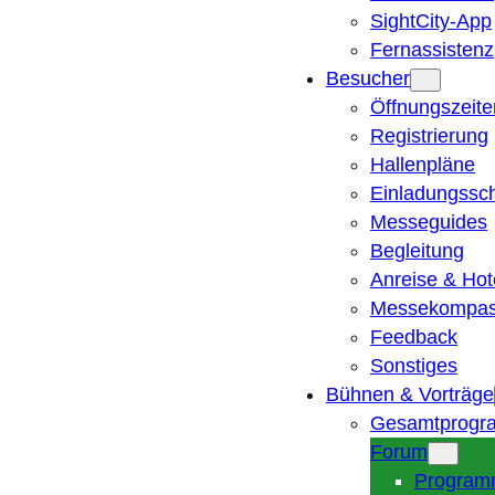
SightCity-App
Fernassistenz
Besucher
Öffnungszeite
Registrierung
Hallenpläne
Einladungssc
Messeguides
Begleitung
Anreise & Hot
Messekompa
Feedback
Sonstiges
Bühnen & Vorträge
Gesamtprogr
Forum
Program