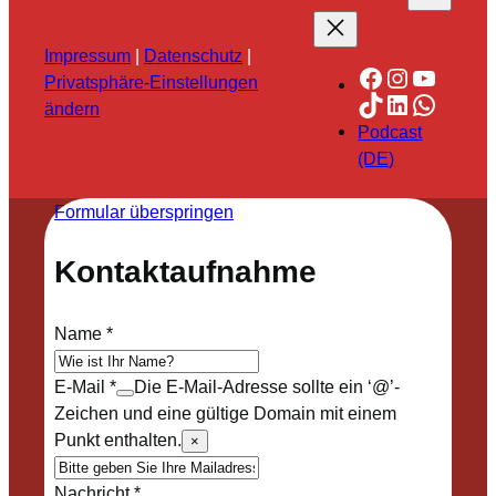
Impressum
|
Datenschutz
|
Facebook
Instagra
YouTu
Privatsphäre-Einstellungen
TikTok
LinkedIn
Whats
ändern
Podcast
(DE)
Formular überspringen
Kontaktaufnahme
Name
*
E-Mail
*
Die E-Mail-Adresse sollte ein ‘@’-
Zeichen und eine gültige Domain mit einem
Punkt enthalten.
×
Nachricht
*