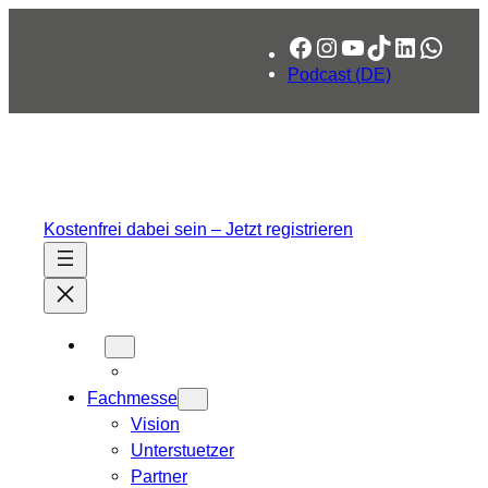
Zum
Facebook
Instagram
YouTube
TikTok
LinkedIn
What
Inhalt
springen
Podcast (DE)
Kostenfrei dabei sein – Jetzt registrieren
Fachmesse
Vision
Unterstuetzer
Partner