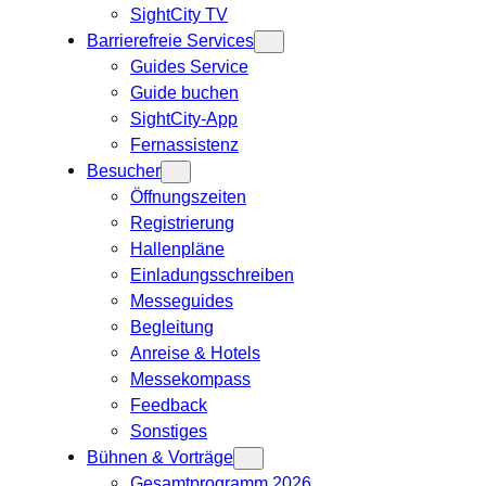
SightCity TV
Barrierefreie Services
Guides Service
Guide buchen
SightCity-App
Fernassistenz
Besucher
Öffnungszeiten
Registrierung
Hallenpläne
Einladungsschreiben
Messeguides
Begleitung
Anreise & Hotels
Messekompass
Feedback
Sonstiges
Bühnen & Vorträge
Gesamtprogramm 2026