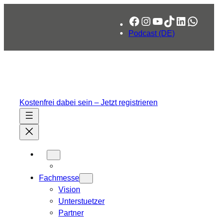
Zum
Facebook
Instagram
YouTube
TikTok
LinkedIn
What
Inhalt
springen
Podcast (DE)
Kostenfrei dabei sein – Jetzt registrieren
Fachmesse
Vision
Unterstuetzer
Partner