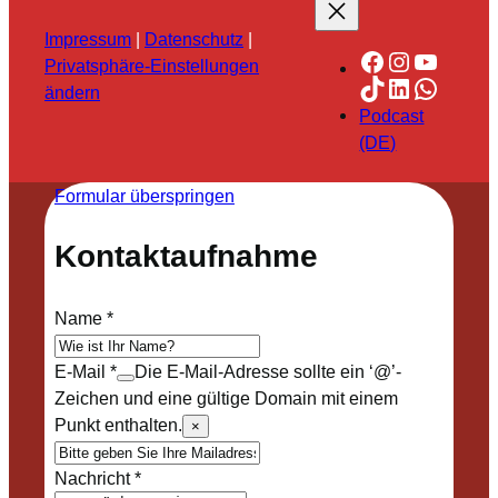
Impressum
|
Datenschutz
|
Facebook
Instagra
YouTu
Privatsphäre-Einstellungen
TikTok
LinkedIn
Whats
ändern
Podcast
(DE)
Formular überspringen
Kontaktaufnahme
Name
*
E-Mail
*
Die E-Mail-Adresse sollte ein ‘@’-
Zeichen und eine gültige Domain mit einem
Punkt enthalten.
×
Nachricht
*