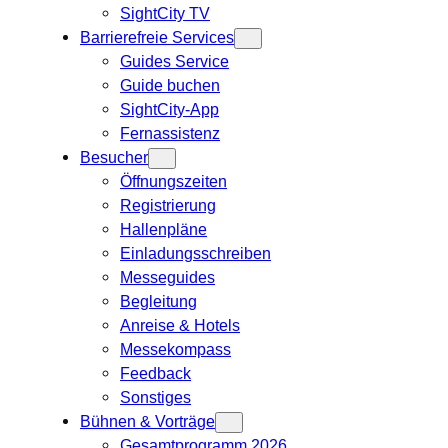
SightCity TV
Barrierefreie Services
Guides Service
Guide buchen
SightCity-App
Fernassistenz
Besucher
Öffnungszeiten
Registrierung
Hallenpläne
Einladungsschreiben
Messeguides
Begleitung
Anreise & Hotels
Messekompass
Feedback
Sonstiges
Bühnen & Vorträge
Gesamtprogramm 2026