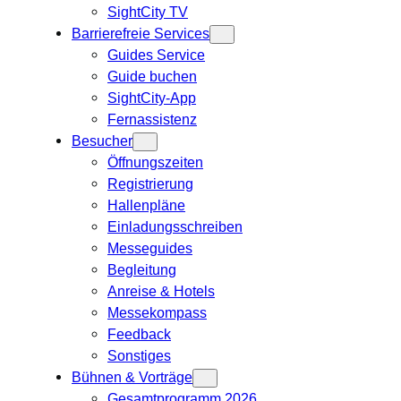
SightCity TV
Barrierefreie Services
Guides Service
Guide buchen
SightCity-App
Fernassistenz
Besucher
Öffnungszeiten
Registrierung
Hallenpläne
Einladungsschreiben
Messeguides
Begleitung
Anreise & Hotels
Messekompass
Feedback
Sonstiges
Bühnen & Vorträge
Gesamtprogramm 2026