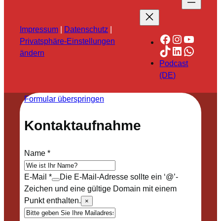
Impressum
|
Datenschutz
|
Facebook
Instagra
YouTu
Privatsphäre-Einstellungen
TikTok
LinkedIn
Whats
ändern
Podcast
(DE)
Formular überspringen
Kontaktaufnahme
Name
*
E-Mail
*
Die E-Mail-Adresse sollte ein ‘@’-
Zeichen und eine gültige Domain mit einem
Punkt enthalten.
×