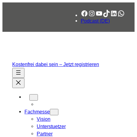
Zum
Facebook
Instagram
YouTube
TikTok
LinkedIn
What
Inhalt
springen
Podcast (DE)
Kostenfrei dabei sein – Jetzt registrieren
Fachmesse
Vision
Unterstuetzer
Partner