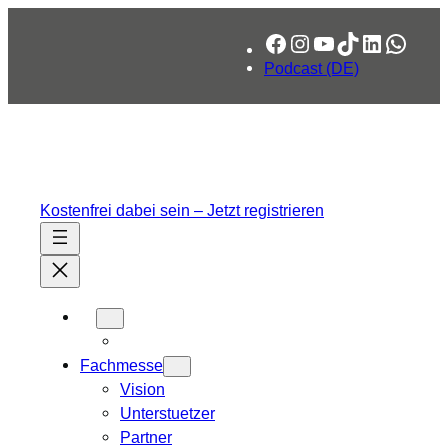
Zum
Facebook
Instagram
YouTube
TikTok
LinkedIn
What
Inhalt
springen
Podcast (DE)
Kostenfrei dabei sein – Jetzt registrieren
Fachmesse
Vision
Unterstuetzer
Partner