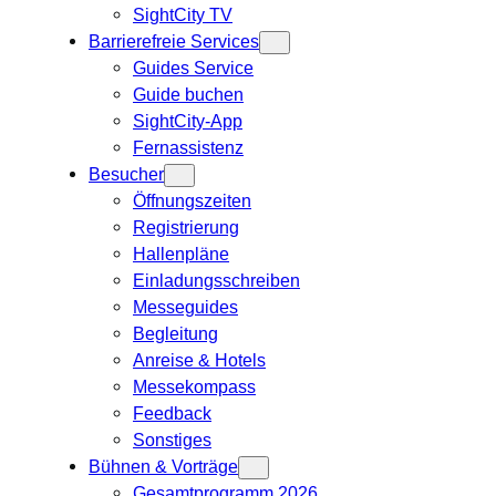
SightCity TV
Barrierefreie Services
Guides Service
Guide buchen
SightCity-App
Fernassistenz
Besucher
Öffnungszeiten
Registrierung
Hallenpläne
Einladungsschreiben
Messeguides
Begleitung
Anreise & Hotels
Messekompass
Feedback
Sonstiges
Bühnen & Vorträge
Gesamtprogramm 2026