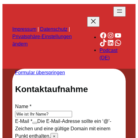
Impressum
|
Datenschutz
|
Facebook
Instagra
YouTu
Privatsphäre-Einstellungen
TikTok
LinkedIn
Whats
ändern
Podcast
(DE)
Formular überspringen
Kontaktaufnahme
Name
*
E-Mail
*
Die E-Mail-Adresse sollte ein ‘@’-
Zeichen und eine gültige Domain mit einem
Punkt enthalten.
×