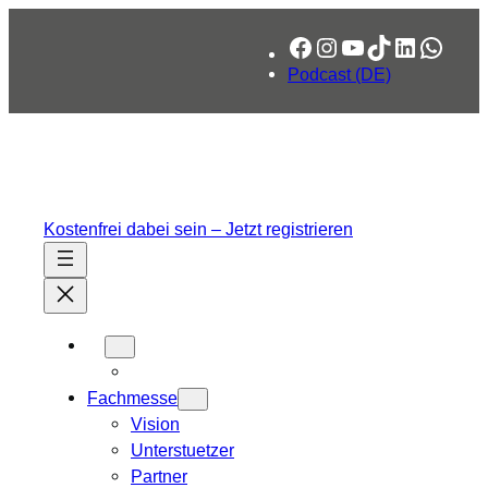
Zum
Facebook
Instagram
YouTube
TikTok
LinkedIn
What
Inhalt
springen
Podcast (DE)
Kostenfrei dabei sein – Jetzt registrieren
Fachmesse
Vision
Unterstuetzer
Partner