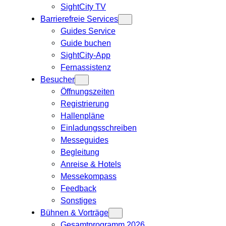
SightCity TV
Barrierefreie Services
Guides Service
Guide buchen
SightCity-App
Fernassistenz
Besucher
Öffnungszeiten
Registrierung
Hallenpläne
Einladungsschreiben
Messeguides
Begleitung
Anreise & Hotels
Messekompass
Feedback
Sonstiges
Bühnen & Vorträge
Gesamtprogramm 2026