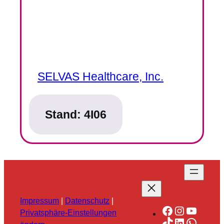
SELVAS Healthcare, Inc.
Stand:
4I06
Impressum
|
Datenschutz
|
Facebook
Instagra
YouTu
Privatsphäre-Einstellungen
TikTok
LinkedIn
Whats