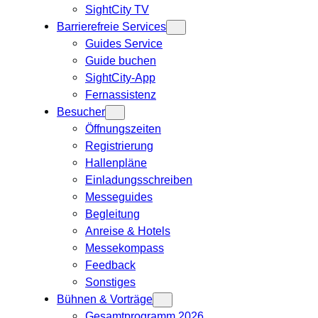
SightCity TV
Barrierefreie Services
Guides Service
Guide buchen
SightCity-App
Fernassistenz
Besucher
Öffnungszeiten
Registrierung
Hallenpläne
Einladungsschreiben
Messeguides
Begleitung
Anreise & Hotels
Messekompass
Feedback
Sonstiges
Bühnen & Vorträge
Gesamtprogramm 2026