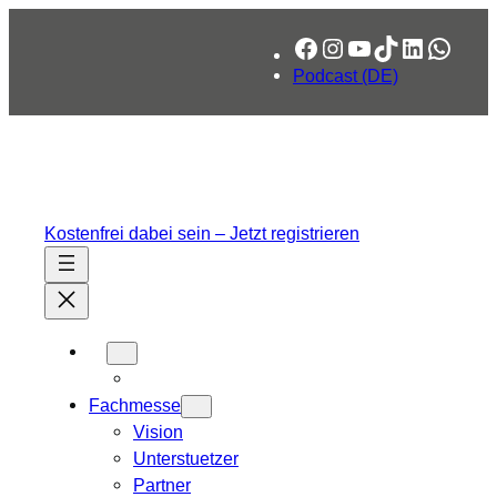
Zum
Facebook
Instagram
YouTube
TikTok
LinkedIn
What
Inhalt
springen
Podcast (DE)
Kostenfrei dabei sein – Jetzt registrieren
Fachmesse
Vision
Unterstuetzer
Partner