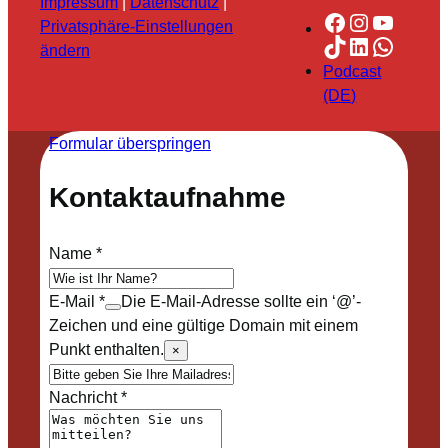
Impressum
|
Datenschutz
|
Facebook
Instagra
YouTu
Privatsphäre-Einstellungen
TikTok
LinkedIn
Whats
ändern
Podcast
(DE)
Formular überspringen
Kontaktaufnahme
Name
*
E-Mail
*
Die E-Mail-Adresse sollte ein ‘@’-
Zeichen und eine gültige Domain mit einem
Punkt enthalten.
×
Nachricht
*