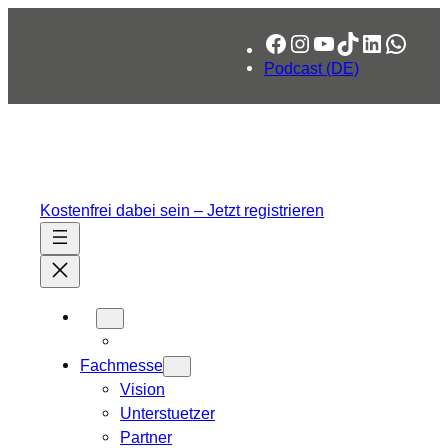
Zum
Facebook
Instagram
YouTube
TikTok
LinkedIn
What
Inhalt
springen
Podcast (DE)
Kostenfrei dabei sein – Jetzt registrieren
Fachmesse
Vision
Unterstuetzer
Partner