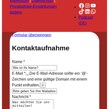
Impressum
|
Datenschutz
|
Facebook
Instagra
YouTu
Privatsphäre-Einstellungen
TikTok
LinkedIn
Whats
ändern
Podcast
(DE)
Formular überspringen
Kontaktaufnahme
Name
*
E-Mail
*
Die E-Mail-Adresse sollte ein ‘@’-
Zeichen und eine gültige Domain mit einem
Punkt enthalten.
×
Nachricht
*