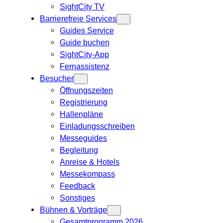
SightCity TV
Barrierefreie Services
Guides Service
Guide buchen
SightCity-App
Fernassistenz
Besucher
Öffnungszeiten
Registrierung
Hallenpläne
Einladungsschreiben
Messeguides
Begleitung
Anreise & Hotels
Messekompass
Feedback
Sonstiges
Bühnen & Vorträge
Gesamtprogramm 2026