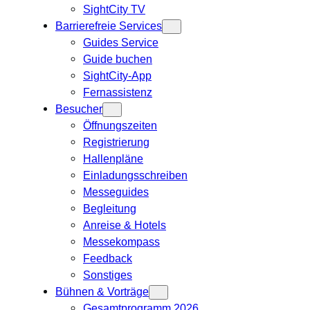
SightCity TV
Barrierefreie Services
Guides Service
Guide buchen
SightCity-App
Fernassistenz
Besucher
Öffnungszeiten
Registrierung
Hallenpläne
Einladungsschreiben
Messeguides
Begleitung
Anreise & Hotels
Messekompass
Feedback
Sonstiges
Bühnen & Vorträge
Gesamtprogramm 2026