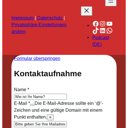
Impressum
|
Datenschutz
|
Facebook
Instagra
YouTu
Privatsphäre-Einstellungen
TikTok
LinkedIn
Whats
ändern
Podcast
(DE)
Formular überspringen
Kontaktaufnahme
Name
*
E-Mail
*
Die E-Mail-Adresse sollte ein ‘@’-
Zeichen und eine gültige Domain mit einem
Punkt enthalten.
×