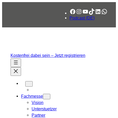
Facebook
Instagram
YouTube
TikTok
LinkedIn
What
Podcast (DE)
Kostenfrei dabei sein – Jetzt registrieren
Fachmesse
Vision
Unterstuetzer
Partner