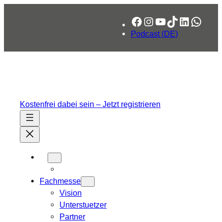
Facebook
Instagram
YouTube
TikTok
LinkedIn
What
Podcast (DE)
Kostenfrei dabei sein – Jetzt registrieren
Fachmesse
Vision
Unterstuetzer
Partner