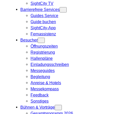
SightCity TV
Barrierefreie Services
Guides Service
Guide buchen
SightCity-App
Fernassistenz
Besucher
Öffnungszeiten
Registrierung
Hallenpläne
Einladungsschreiben
Messeguides
Begleitung
Anreise & Hotels
Messekompass
Feedback
Sonstiges
Bühnen & Vorträge
Gesamtprogramm 2026