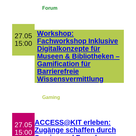
Forum
Workshop:
27.05
Fachworkshop Inklusive
15:00
Digitalkonzepte für
Museen & Bibliotheken –
Gamification für
Barrierefreie
Wissensvermittlung
Gaming
ACCESS@KIT erleben:
27.05
Zugänge schaffen durch
15:00