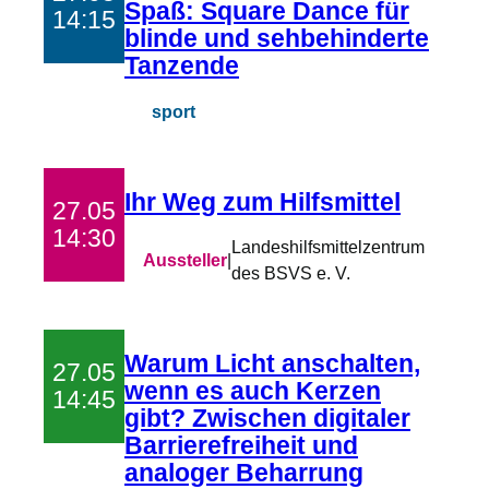
Spaß: Square Dance für
14:15
blinde und sehbehinderte
Tanzende
sport
Ihr Weg zum Hilfsmittel
27.05
14:30
Landeshilfsmittelzentrum
Aussteller
|
des BSVS e. V.
Warum Licht anschalten,
27.05
wenn es auch Kerzen
14:45
gibt? Zwischen digitaler
Barrierefreiheit und
analoger Beharrung