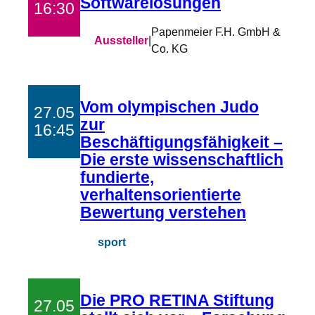
Softwarelösungen
16:30
Papenmeier F.H. GmbH &
Aussteller
|
Co. KG
Vom olympischen Judo
27.05
zur
16:45
Beschäftigungsfähigkeit –
Die erste wissenschaftlich
fundierte,
verhaltensorientierte
Bewertung verstehen
sport
Die PRO RETINA Stiftung
27.05