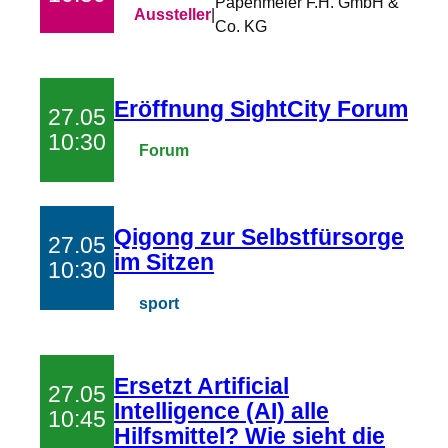
Papenmeier F.H. GmbH &
Aussteller
|
Co. KG
Eröffnung SightCity Forum
27.05
10:30
Forum
Qigong zur Selbstfürsorge
27.05
im Sitzen
10:30
sport
Ersetzt Artificial
27.05
Intelligence (AI) alle
10:45
Hilfsmittel? Wie sieht die