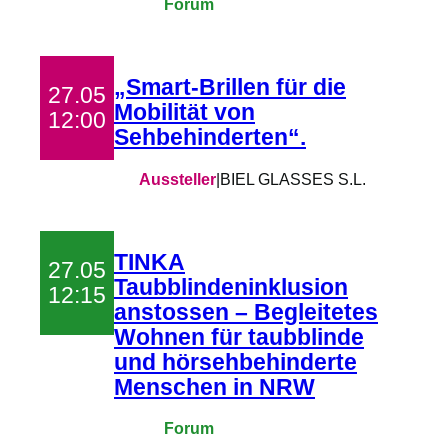
Forum
„Smart-Brillen für die
27.05
Mobilität von
12:00
Sehbehinderten“.
Aussteller
|
BIEL GLASSES S.L.
TINKA
27.05
Taubblindeninklusion
12:15
anstossen – Begleitetes
Wohnen für taubblinde
und hörsehbehinderte
Menschen in NRW
Forum