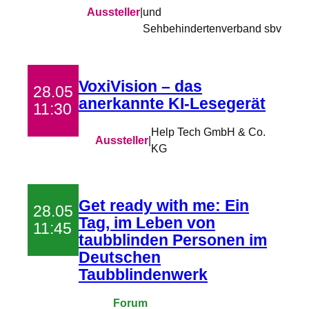
Aussteller
|
und
Sehbehindertenverband sbv
VoxiVision – das
28.05
anerkannte KI-Lesegerät
11:30
Help Tech GmbH & Co.
Aussteller
|
KG
Get ready with me: Ein
28.05
Tag, im Leben von
11:45
taubblinden Personen im
Deutschen
Taubblindenwerk
Forum