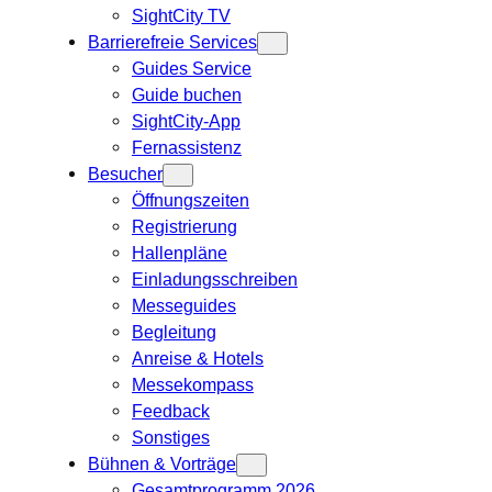
SightCity TV
Barrierefreie Services
Guides Service
Guide buchen
SightCity-App
Fernassistenz
Besucher
Öffnungszeiten
Registrierung
Hallenpläne
Einladungsschreiben
Messeguides
Begleitung
Anreise & Hotels
Messekompass
Feedback
Sonstiges
Bühnen & Vorträge
Gesamtprogramm 2026