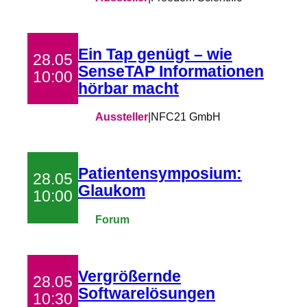
Ein Tap genügt – wie
28.05
SenseTAP Informationen
10:00
hörbar macht
Aussteller
|
NFC21 GmbH
Patientensymposium:
28.05
Glaukom
10:00
Forum
Vergrößernde
28.05
Softwarelösungen
10:30