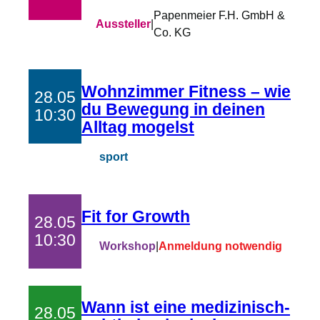
Papenmeier F.H. GmbH &
Aussteller
|
Co. KG
Wohnzimmer Fitness – wie
28.05
du Bewegung in deinen
10:30
Alltag mogelst
sport
Fit for Growth
28.05
10:30
Workshop
|
Anmeldung notwendig
Wann ist eine medizinisch-
28.05