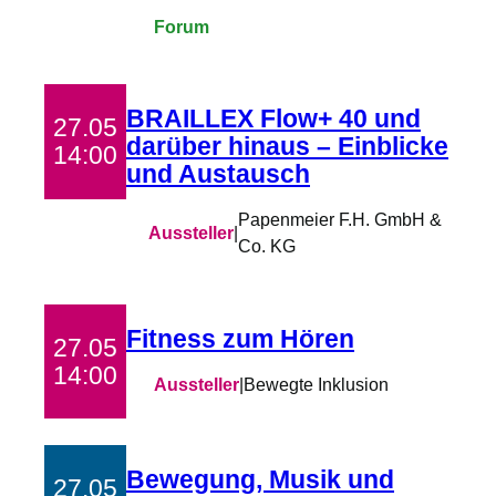
Forum
BRAILLEX Flow+ 40 und
27.05
darüber hinaus – Einblicke
14:00
und Austausch
Papenmeier F.H. GmbH &
Aussteller
|
Co. KG
Fitness zum Hören
27.05
14:00
Aussteller
|
Bewegte Inklusion
Bewegung, Musik und
27.05