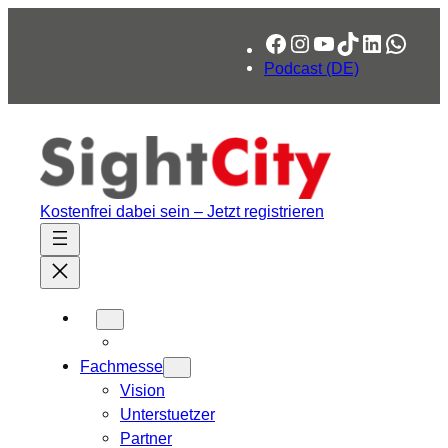
Zum
Facebook
Instagram
YouTube
TikTok
LinkedIn
What
Inhalt
springen
Podcast (DE)
Kostenfrei dabei sein – Jetzt registrieren
Fachmesse
Vision
Unterstuetzer
Partner