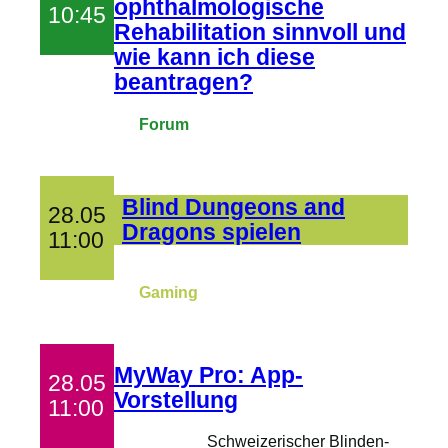
ophthalmologische
10:45
Rehabilitation sinnvoll und
wie kann ich diese
beantragen?
Forum
Blind Dungeons and
28.05
Dragons spielen
11:00
Gaming
MyWay Pro: App-
28.05
Vorstellung
11:00
Schweizerischer Blinden-