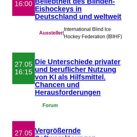
Beliebtheit des Blinden-
16:00
Eishockeys in
Deutschland und weltweit
International Blind Ice
Aussteller
|
Hockey Federation (IBIHF)
Die Unterschiede privater
27.05
und beruflicher Nutzung
16:15
von KI als Hilfsmittel.
Chancen und
Herausforderungen
Forum
Vergrößernde
27.05