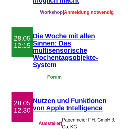
möglich macht
Workshop
|
Anmeldung notwendig
Die Woche mit allen
28.05
Sinnen: Das
12:15
multisensorische
Wochentagsobjekte-
System
Forum
Nutzen und Funktionen
28.05
von Apple Intelligence
12:30
Papenmeier F.H. GmbH &
Aussteller
|
Co. KG