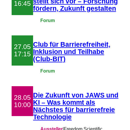
stellt sich vor – Forschung
16:45
fördern, Zukunft gestalten
Forum
Club für Barrierefreiheit,
27.05
Inklusion und Teilhabe
17:15
(Club-BIT)
Forum
Die Zukunft von JAWS und
28.05
KI – Was kommt als
10:00
Nächstes für barrierefreie
Technologie
Aussteller
|
Freedom Scientific