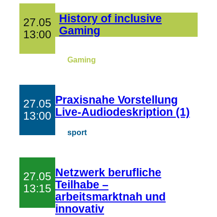
History of inclusive
27.05
Gaming
13:00
Gaming
Praxisnahe Vorstellung
27.05
Live-Audiodeskription (1)
13:00
sport
Netzwerk berufliche
27.05
Teilhabe –
13:15
arbeitsmarktnah und
innovativ