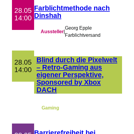
Farblichtmethode nach
28.05
Dinshah
14:00
Georg Epple
Aussteller
|
Farblichtversand
Blind durch die Pixelwelt
28.05
– Retro-Gaming aus
14:00
eigener Perspektive,
Sponsored by Xbox
DACH
Gaming
Barrierefreiheit bei