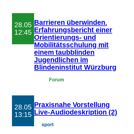
Barrieren überwinden.
28.05
Erfahrungsbericht einer
12:45
Orientierungs- und
Mobilitätsschulung mit
einem taubblinden
Jugendlichen im
Blindeninstitut Würzburg
Forum
Praxisnahe Vorstellung
28.05
Live-Audiodeskription (2)
13:15
sport