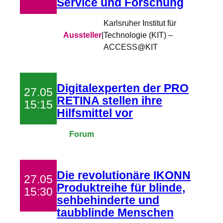
Service und Forschung
Karlsruher Institut für
Aussteller
|
Technologie (KIT) –
ACCESS@KIT
Digitalexperten der PRO
27.05
RETINA stellen ihre
15:15
Hilfsmittel vor
Forum
Die revolutionäre IKONN
27.05
Produktreihe für blinde,
15:30
sehbehinderte und
taubblinde Menschen