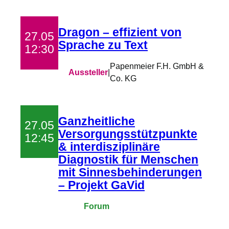
Dragon – effizient von
27.05
Sprache zu Text
12:30
Papenmeier F.H. GmbH &
Aussteller
|
Co. KG
Ganzheitliche
27.05
Versorgungsstützpunkte
12:45
& interdisziplinäre
Diagnostik für Menschen
mit Sinnesbehinderungen
– Projekt GaVid
Forum