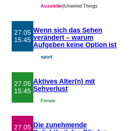
Aussteller
|
Unwired Things
Wenn sich das Sehen
27.05
verändert – warum
15:45
Aufgeben keine Option ist
sport
Aktives Alter(n) mit
27.05
Sehverlust
15:45
Forum
Die zunehmende
27.05