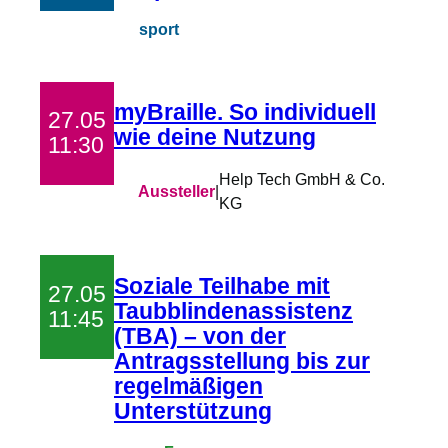
sport
myBraille. So individuell
27.05
wie deine Nutzung
11:30
Help Tech GmbH & Co.
Aussteller
|
KG
Soziale Teilhabe mit
27.05
Taubblindenassistenz
11:45
(TBA) – von der
Antragsstellung bis zur
regelmäßigen
Unterstützung