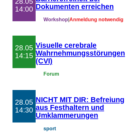
28.05
Dokumenten erreichen
14:00
Workshop
|
Anmeldung notwendig
Visuelle cerebrale
28.05
Wahrnehmungsstörungen
14:15
(CVI)
Forum
NICHT MIT DIR: Befreiung
28.05
aus Festhaltern und
14:30
Umklammerungen
sport