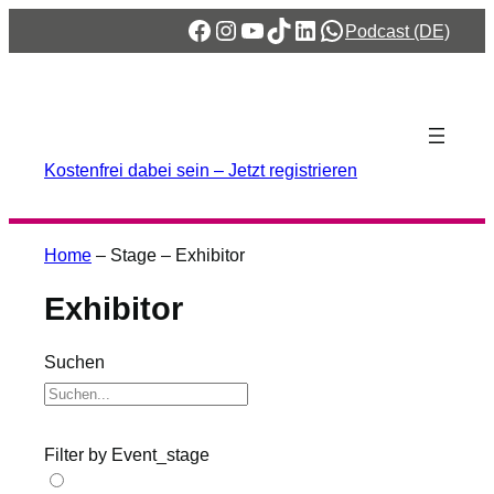
Zum
Facebook
Instagram
YouTube
TikTok
LinkedIn
WhatsApp
Podcast (DE)
Inhalt
springen
Kostenfrei dabei sein – Jetzt registrieren
Home
–
Stage
–
Exhibitor
Exhibitor
Suchen
Filter by Event_stage